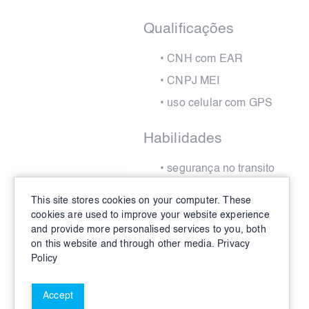
Qualificações
•
CNH com EAR
•
CNPJ MEI
•
uso celular com GPS
Habilidades
•
segurança no transito
•
boa comunicação
This site stores cookies on your computer. These
•
respeito mutuo
cookies are used to improve your website experience
and provide more personalised services to you, both
•
agilidade em usar GPS
on this website and through other media.
Privacy
Policy
Accept