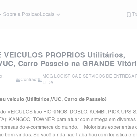
Sobre a Posicao
Locais
Tr
VEICULOS PROPRIOS Utilitários,
VUC, Carro Passeio na GRANDE Vitóri
to
,
MOG LOGISTICA E SERVICOS DE ENTREGA 
Contract
LTDA
u veiculo (Utilitários,VUC, Carro de Passeio)
ando VEICULOS tipo FIORINOS, DOBLO, KOMBI, PICK UPS
; KANGOO, TOWNER para atuar com entrega em diversas r
mpresas do e-commerce do mundo. Motoristas experientes o
são bem-vindos. Se você ainda não trabalhou com logística e 