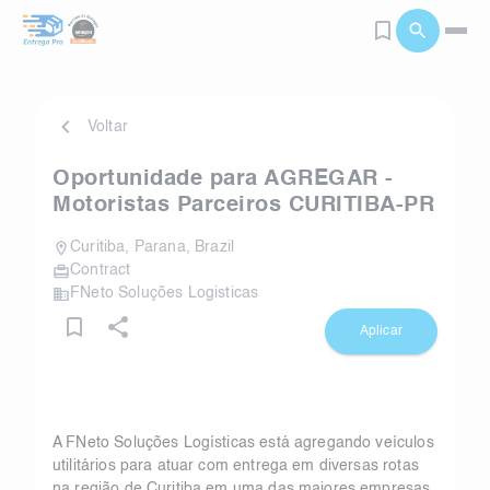
Voltar
Oportunidade para AGREGAR -
Motoristas Parceiros CURITIBA-PR
Curitiba
,
Parana
,
Brazil
Contract
FNeto Soluções Logisticas
Aplicar
A FNeto Soluções Logísticas está agregando veículos
utilitários para atuar com entrega em diversas rotas
na região de Curitiba em uma das maiores empresas