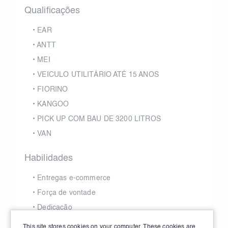
Qualificações
•
EAR
•
ANTT
•
MEI
•
VEICULO UTILITÁRIO ATÉ 15 ANOS
•
FIORINO
•
KANGOO
•
PICK UP COM BAU DE 3200 LITROS
•
VAN
Habilidades
•
Entregas e-commerce
•
Força de vontade
•
Dedicação
•
Comprometimento
This site stores cookies on your computer. These cookies are