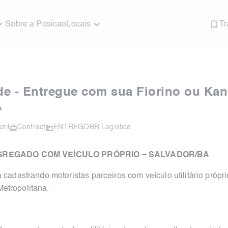
Sobre a Posicao
Locais
Tr
e - Entregue com sua Fiorino ou Ka
A
zil
Contract
ENTREGOBR Logística
REGADO COM VEÍCULO PRÓPRIO – SALVADOR/BA
astrando motoristas parceiros com veículo utilitário própr
etropolitana.