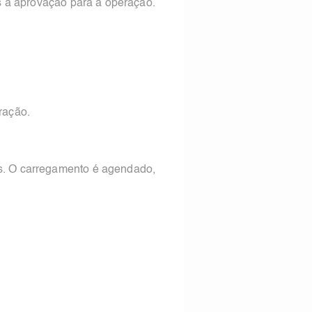
os à aprovação para a operação.
ração.
as. O carregamento é agendado,