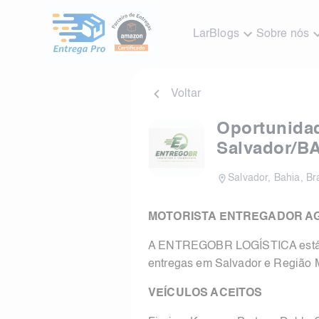
Lar
Blogs
Sobre nós
Voltar
Oportunidad
Salvador/B
Salvador
,
Bahia
,
Bra
MOTORISTA ENTREGADOR AG
A ENTREGOBR LOGÍSTICA está cad
entregas em Salvador e Região M
VEÍCULOS ACEITOS