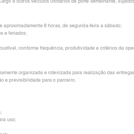
argo e outros veículos utilitários de porte semelhante, sujeit
 de aproximadamente 8 horas, de segunda-feira a sábado;
s e feriados;
ustível, conforme frequência, produtividade e critérios da ope
viamente organizada e roteirizada para realização das entreg
 e previsibilidade para o parceiro.
;
ara uso;