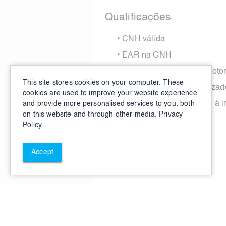
Qualificações
•
CNH válida
•
EAR na CNH
•
MEI ativo em nome do motor
This site stores cookies on your computer. These
•
Veículo próprio ou autoriza
cookies are used to improve your website experience
•
Smartphone com acesso à in
and provide more personalised services to you, both
on this website and through other media.
Privacy
Policy
Accept