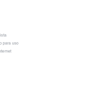
ista
do para uso
ternet