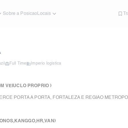
Sobre a Posicao
Locais
Tr
A
zil
Full Time
Imperio logistica
M VEIUCLO PROPRIO )
RCE PORTA A PORTA, FORTALEZA E REGIAO METROP
RIONOS,KANGGO,HR,VAN)