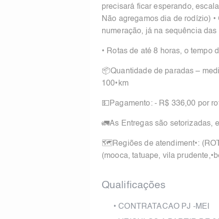
precisará ficar esperando, escal
Não agregamos dia de rodízio) • 
numeração, já na sequência das 
• Rotas de até 8 horas, o temp
📦Quantidade de paradas – medi
100•km
💵Pagamento: - R$ 336,00 por rot
🚛As Entregas são setorizadas, 
🗺Regiões de atendiment•: (ROTA
(mooca, tatuape, vila prudente,•b
Qualificações
•
CONTRATACAO PJ -MEI