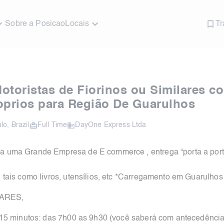
Sobre a Posicao
Locais
Tr
otoristas de Fiorinos ou Similares c
oprios para Região De Guarulhos
lo
,
Brazil
Full Time
DayOne Express Ltda
 uma Grande Empresa de E commerce , entrega “porta a porta
tais como livros, utensílios, etc *Carregamento em Guarulhos
LARES,
15 minutos: das 7h00 as 9h30 (você saberá com antecedência 