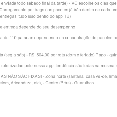
a enviada todo sábado final da tarde) • VC escolhe os dias qu
Carregamento por bags ( os pacotes já irão dentro de cada um
entregas, tudo isso dentro do app TB)
o de entrega depende do seu desempenho
a de 110 paradas dependendo da concentração de pacotes na 
a (seg a sáb) - R$ 504,00 por rota (dom e feriado) Pago - qu
e roteirizadas pelo nosso app, tendência são todas na mesma 
S NÃO SÃO FIXAS) - Zona norte (santana, casa ve•de, limão, 
elem, Aricandu•a, etc), - Centro (Brás) - Guarulhos