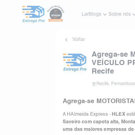
Lar
Blogs
Sobre nós
Voltar
Agrega-se 
VEÍCULO PR
Recife
Recife
,
Pernambuc
Agrega-se MOTORISTAS
A HAlmeida Express -
HLEX
est
Saveiro com capota alta, Monta
uma das maiores empresas d