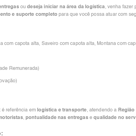
entregas
ou
deseja iniciar na área da logística
, venha fazer 
mento e suporte completo
para que você possa atuar com seg
ada com capota alta, Saveiro com capota alta, Montana com capo
dade Remunerada)
rovação)
x
é referência em
logística e transporte
, atendendo a
Região 
otoristas
,
pontualidade nas entregas
e
qualidade no serv
: