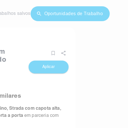
Oportunidades de Trabalho
abalhos salvos
om
do
Aplicar
milares
ino, Strada com capota alta,
rta a porta
em parceria com