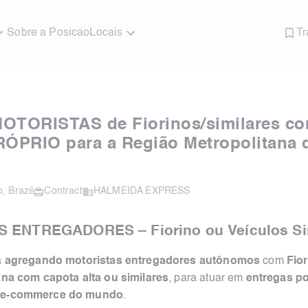
Sobre a Posicao
Locais
Tr
MOTORISTAS de Fiorinos/similares c
ÓPRIO para a Região Metropolitana 
o
,
Brazil
Contract
HALMEIDA EXPRESS
 ENTREGADORES – Fiorino ou Veículos Si
á
agregando motoristas entregadores autônomos
com
Fior
na com capota alta ou similares
, para atuar em
entregas po
e e-commerce do mundo
.