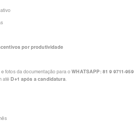
ativo
as
ncentivos por produtividade
 e fotos da documentação para o
WHATSAPP: 81 9 9711-959
m até
D+1 após a candidatura
.
mês