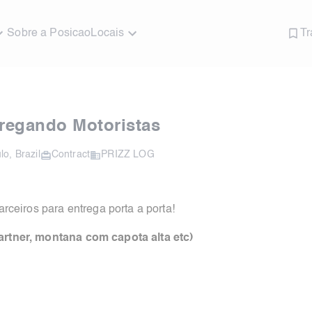
Sobre a Posicao
Locais
Tr
regando Motoristas
lo
,
Brazil
Contract
PRIZZ LOG
ceiros para entrega porta a porta!
 partner, montana com capota alta etc)