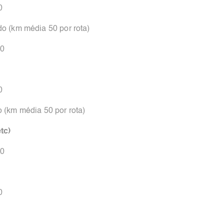
0
do (km média 50 por rota)
00
0
o (km média 50 por rota)
tc)
00
0