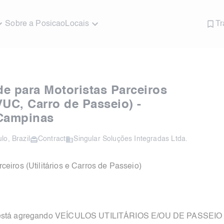
Sobre a Posicao
Locais
Tr
e para Motoristas Parceiros
,VUC, Carro de Passeio) -
/Campinas
ulo
,
Brazil
Contract
Singular Soluções Integradas Ltda.
eiros (Utilitários e Carros de Passeio)
s está agregando VEÍCULOS UTILITÁRIOS E/OU DE PASSEIO p