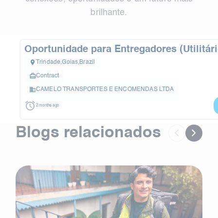
brilhante.
Oportunidade para Entregadores (Utilitári
TRINDADE e Regiões próximas
Trindade
,
Goias
,
Brazil
Contract
CAMELO TRANSPORTES E ENCOMENDAS LTDA
2 months ago
Blogs relacionados