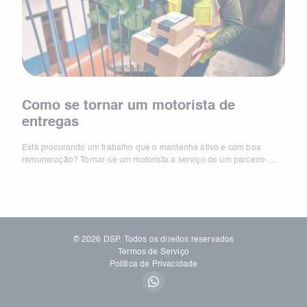
Como se tornar um motorista de
As 
entregas
tra
Está procurando um trabalho que o mantenha ativo e com boa
Está 
remuneração? Tornar-se um motorista a serviço de um parceiro ....
remun
© 2026 DSP. Todos os direitos reservados
Termos de Serviço
Política de Privacidade