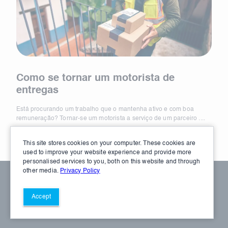
Como se tornar um motorista de
As 
entregas
tra
Está procurando um trabalho que o mantenha ativo e com boa
Está 
remuneração? Tornar-se um motorista a serviço de um parceiro ....
remun
This site stores cookies on your computer. These cookies are
used to improve your website experience and provide more
personalised services to you, both on this website and through
other media.
Privacy Policy
© 2026 DSP. Todos os direitos reservados
Termos de Serviço
Política de Privacidade
Accept