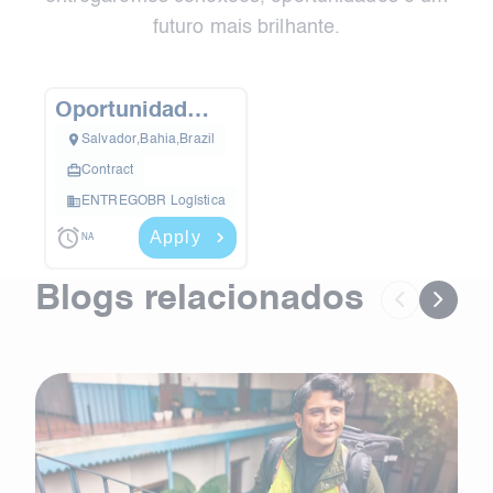
futuro mais brilhante.
Oportunidade -
Entregue com
Salvador
,
Bahia
,
Brazil
sua Fiorino ou
Contract
Kangoo –
ENTREGOBR Logística
Salvador/BA
Apply
NA
Blogs relacionados