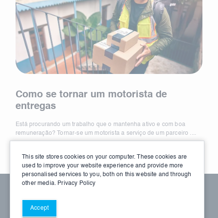
Como se tornar um motorista de
As 
entregas
tra
Está procurando um trabalho que o mantenha ativo e com boa
Está 
remuneração? Tornar-se um motorista a serviço de um parceiro ....
remun
This site stores cookies on your computer. These cookies are
used to improve your website experience and provide more
personalised services to you, both on this website and through
other media.
Privacy Policy
© 2026 DSP. Todos os direitos reservados
Termos de Serviço
Política de Privacidade
Accept