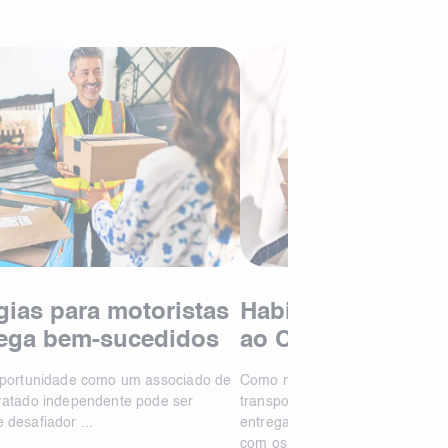
gias para motoristas
Habilidades de A
rega bem-sucedidos
ao Cliente que To
Motorista de Entr
oportunidade como um associado de
Como motorista de entrega de
Dominar
ratado independente pode ser
transportadoras parceiras para 
 desafiador ...
entrega), você tem um papel cru
com os clientes ...