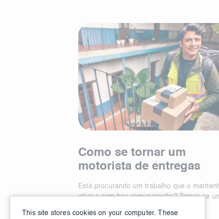
Como se tornar um
motorista de entregas
Está procurando um trabalho que o manten
ativo e com boa remuneração? Tornar-se u
motorista a serviço de um parceiro ....
This site stores cookies on your computer. These